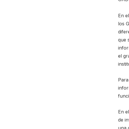
En e
los 
dife
que 
info
el g
insti
Para
infor
func
En e
de i
una d