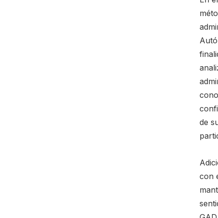
méto
admi
Autó
fina
anali
admi
cono
confi
de s
parti
Adici
con e
mante
sent
GAD 