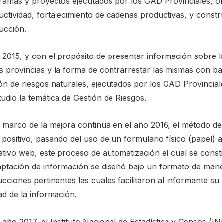
ramas y proyectos ejecutados por los GAD Provinciales, or
ctividad, fortalecimiento de cadenas productivas, y constr
ucción.
l 2015, y con el propósito de presentar información sobre
as provincias y la forma de contrarrestar las mismas con b
ión de riesgos naturales, ejecutados por los GAD Provincia
tudio la temática de Gestión de Riesgos.
l marco de la mejora continua en el año 2016, el método d
positivo, pasando del uso de un formulario físico (papel) 
cativo web, este proceso de automatización el cual se const
aptación de información se diseñó bajo un formato de mane
ucciones pertinentes las cuales facilitaron al informante su
ad de la información.
 año 2017, el Instituto Nacional de Estadística y Censos (IN