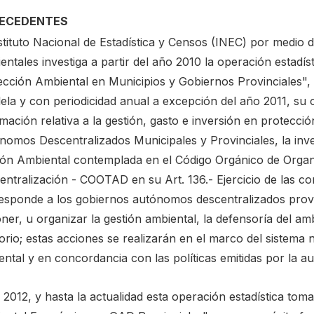
ECEDENTES
stituto Nacional de Estadística y Censos (INEC) por medio d
ntales investiga a partir del año 2010 la operación estadí
ección Ambiental en Municipios y Gobiernos Provinciales",
ela y con periodicidad anual a excepción del año 2011, su 
mación relativa a la gestión, gasto e inversión en protecci
nomos Descentralizados Municipales y Provinciales, la inv
ión Ambiental contemplada en el Código Orgánico de Organi
entralización - COOTAD en su Art. 136.- Ejercicio de las co
esponde a los gobiernos autónomos descentralizados provinc
ner, u organizar la gestión ambiental, la defensoría del am
torio; estas acciones se realizarán en el marco del sistema 
ntal y en concordancia con las políticas emitidas por la au
l 2012, y hasta la actualidad esta operación estadística t