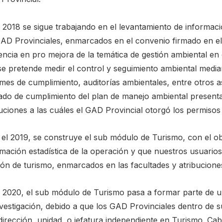
l 2018 se sigue trabajando en el levantamiento de informac
GAD Provinciales, enmarcados en el convenio firmado en e
rencia en pro mejora de la temática de gestión ambiental e
se pretende medir el control y seguimiento ambiental medi
rmes de cumplimiento, auditorías ambientales, entre otros 
rado de cumplimiento del plan de manejo ambiental presenta
tuciones a las cuáles el GAD Provincial otorgó los permisos
 el 2019, se construye el sub módulo de Turismo, con el obj
mación estadística de la operación y que nuestros usuarios
ión de turismo, enmarcados en las facultades y atribucione
l 2020, el sub módulo de Turismo pasa a formar parte de un
nvestigación, debido a que los GAD Provinciales dentro de 
irección, unidad, o jefatura independiente en Turismo. Cab