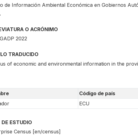
o de Información Ambiental Económica en Gobiernos Autó
.
EVIATURA O ACRÓNIMO
AGADP 2022
ULO TRADUCIDO
us of economic and environmental information in the prov
bre
Código de país
ador
ECU
 DE ESTUDIO
rprise Census [en/census]