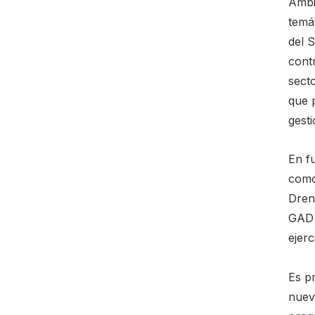
Ambi
temát
del S
contr
sect
que p
gesti
En fu
como
Dren
GAD 
ejerc
Es p
nuev