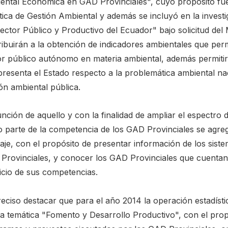
ental Económica en GAD Provinciales", cuyo propósito fue
ica de Gestión Ambiental y además se incluyó en la investi
ector Público y Productivo del Ecuador" bajo solicitud del 
ibuirán a la obtención de indicadores ambientales que perm
or público autónomo en materia ambiental, además permitir
resenta el Estado respecto a la problemática ambiental nacio
ón ambiental pública.
nción de aquello y con la finalidad de ampliar el espectro 
 parte de la competencia de los GAD Provinciales se agrega 
aje, con el propósito de presentar información de los sist
Provinciales, y conocer los GAD Provinciales que cuentan 
icio de sus competencias.
reciso destacar que para el año 2014 la operación estadíst
a temática "Fomento y Desarrollo Productivo", con el pro