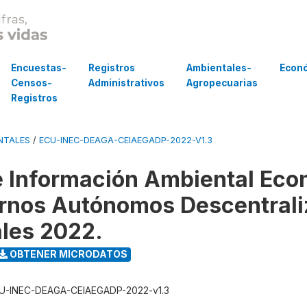
Encuestas-
Registros
Ambientales-
Econ
Censos-
Administrativos
Agropecuarias
Registros
NTALES
/
ECU-INEC-DEAGA-CEIAEGADP-2022-V1.3
 Información Ambiental Eco
rnos Autónomos Descentral
ales 2022.
OBTENER MICRODATOS
U-INEC-DEAGA-CEIAEGADP-2022-v1.3