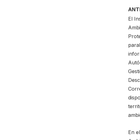
ANT
El In
Ambie
Prot
paral
infor
Autó
Gest
Desc
Corr
dispo
terri
ambie
En e