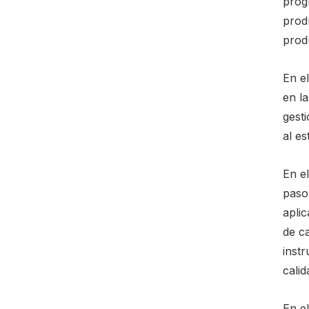
prog
produ
prod
En e
en l
gest
al es
En e
paso 
apli
de c
instr
calid
En el