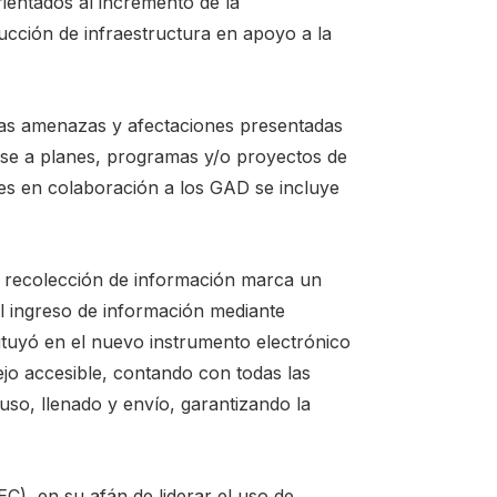
ientados al incremento de la
ucción de infraestructura en apoyo a la
 las amenazas y afectaciones presentadas
ase a planes, programas y/o proyectos de
les en colaboración a los GAD se incluye
e recolección de información marca un
al ingreso de información mediante
ituyó en el nuevo instrumento electrónico
jo accesible, contando con todas las
 uso, llenado y envío, garantizando la
EC), en su afán de liderar el uso de