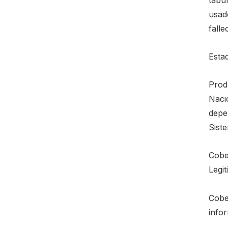
usado
falle
Esta
Produ
Naci
depen
Siste
Cobe
Legi
Cobe
info