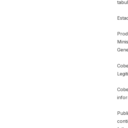
tabu
Esta
Prod
Mini
Gener
Cobe
Legi
Cobe
infor
Publi
cont