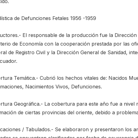
cido.
dística de Defunciones Fetales 1956 -1959
uctores.- El responsable de la producción fue la Dirección 
sterio de Economía con la cooperación prestada por las ofi
al de Registro Civil y la Dirección General de Sanidad, inte
Ecuador.
rtura Temática.- Cubrió los hechos vitales de: Nacidos Mu
timaciones, Nacimientos Vivos, Defunciones.
rtura Geográfica.- La cobertura para este año fue a nivel
mación de ciertas provincias del oriente, debido a problema
caciones / Tabulados.- Se elaboraron y presentaron los anu
lados se encuentran clasificados por fecha de ocurrencia d