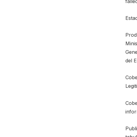
falle
Esta
Prod
Mini
Gener
del 
Cobe
Legi
Cobe
infor
Publi
tabu