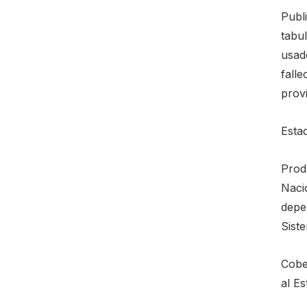
Publi
tabu
usado
fall
provi
Esta
Produ
Naci
depen
Siste
Cobe
al Es