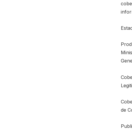
cobe
infor
Esta
Prod
Mini
Gener
Cobe
Legi
Cobe
de C
Publi