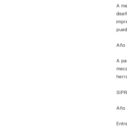
A med
diseñ
impr
pueda
Año 
A par
meca
herra
SIP
Año 
Entre