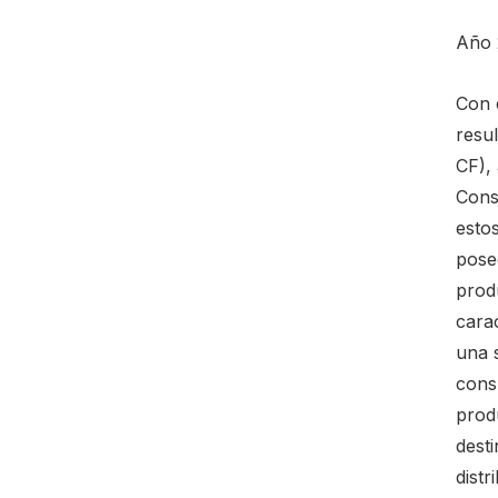
Año 
Con e
resu
CF),
Cons
esto
pose
prod
cara
una 
cons
produ
dest
dist