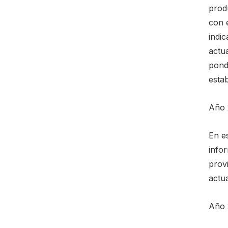
produ
con e
indi
actua
pond
estab
Año 
En es
infor
prov
actua
Año 