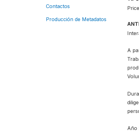
Contactos
Pric
Producción de Metadatos
ANT
Inte
A pa
Trab
produ
Volum
Duran
dilig
pers
Año 