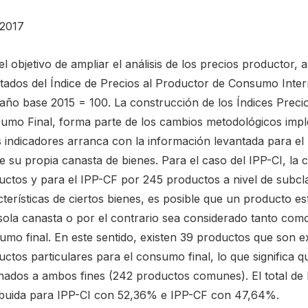
2017
l objetivo de ampliar el análisis de los precios productor,
ltados del Índice de Precios al Productor de Consumo Inte
 año base 2015 = 100. La construcción de los Índices Prec
umo Final, forma parte de los cambios metodológicos impl
s indicadores arranca con la información levantada para el
e su propia canasta de bienes. Para el caso del IPP-CI, la
uctos y para el IPP-CF por 245 productos a nivel de subcla
cterísticas de ciertos bienes, es posible que un producto 
sola canasta o por el contrario sea considerado tanto co
umo final. En este sentido, existen 39 productos que son e
ctos particulares para el consumo final, lo que significa 
inados a ambos fines (242 productos comunes). El total de
ribuida para IPP-CI con 52,36% e IPP-CF con 47,64%.