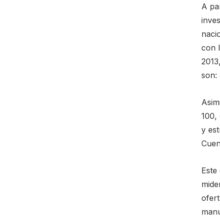
A pa
inves
naci
con 
2013
son: 
Asimi
100,
y est
Cuen
Este
mide
ofert
manu