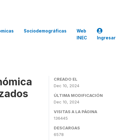
ómicas
Sociodemográficas
Web
INEC
Ingresar
nómica
CREADO EL
Dec 10, 2024
izados
ÚLTIMA MODIFICACIÓN
Dec 10, 2024
VISITAS A LA PÁGINA
136445
DESCARGAS
6578