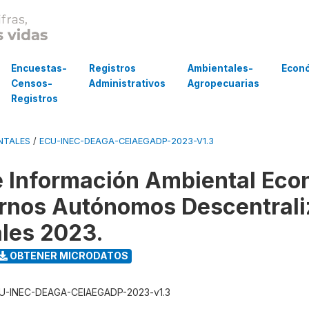
Encuestas-
Registros
Ambientales-
Econ
Censos-
Administrativos
Agropecuarias
Registros
NTALES
/
ECU-INEC-DEAGA-CEIAEGADP-2023-V1.3
 Información Ambiental Eco
rnos Autónomos Descentral
ales 2023.
OBTENER MICRODATOS
U-INEC-DEAGA-CEIAEGADP-2023-v1.3