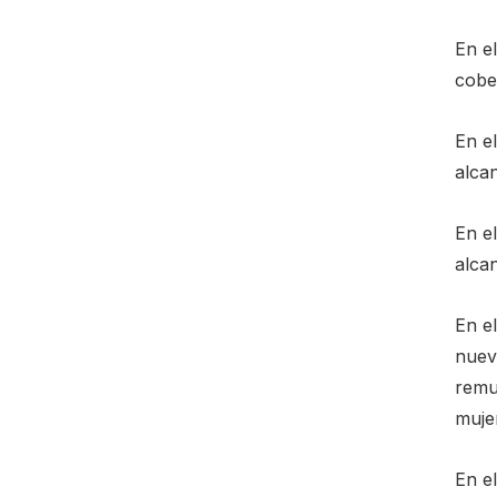
En e
cobe
En e
alca
En el
alca
En el
nuev
remu
muje
En el