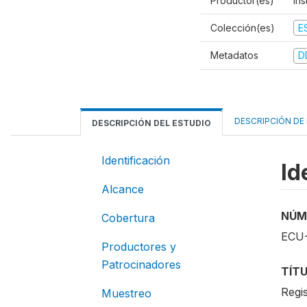
Productor(es)
Ins
Colección(es)
E
Metadatos
D
DESCRIPCIÓN DE
DESCRIPCIÓN DEL ESTUDIO
Identificación
Id
Alcance
NÚM
Cobertura
ECU
Productores y
Patrocinadores
TÍT
Regis
Muestreo