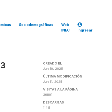
ómicas
Sociodemográficas
Web
INEC
Ingresar
23
CREADO EL
Jun 10, 2025
ÚLTIMA MODIFICACIÓN
Jun 11, 2025
VISITAS A LA PÁGINA
36801
DESCARGAS
11411