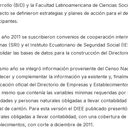
rrollo (BID) y la Facultad Latinoamericana de Ciencias Soc
cto se definieron estrategias y planes de acción para el de
cipantes.
 año 2011 se suscribieron convenios de cooperación interin
nas (SRI) y el Instituto Ecuatoriano de Seguridad Social (I
lidar las bases de datos para la construcción del Director
ismo año se integró información proveniente del Censo Na
lecer y complementar la información ya existente y, finalm
cación oficial del Directorio de Empresas y Establecimient
, mismo que contenía las variables mínimas requeridas por 
edades y personas naturales obligadas a llevar contabilid
vel de cantón. Para esta versión el DIEE publicado present
rales obligadas a llevar contabilidad, con una cobertura d
lecimientos, con corte a diciembre de 2011.