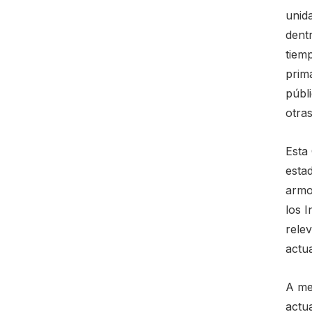
unid
dent
tiem
prima
públi
otra
Esta
esta
armo
los I
rele
actua
A me
actua