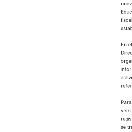
nuevo
Educ
fisc
estab
En e
Dire
orga
info
activ
refe
Para
versi
regis
se t