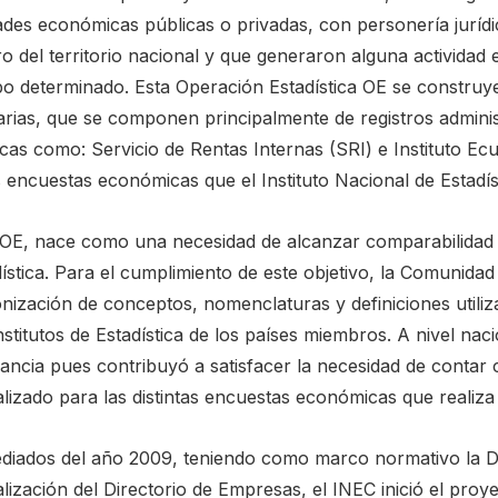
ades económicas públicas o privadas, con personería jurídi
ro del territorio nacional y que generaron alguna activida
po determinado. Esta Operación Estadística OE se construye
rias, que se componen principalmente de registros administ
cas como: Servicio de Rentas Internas (SRI) e Instituto Ec
s encuestas económicas que el Instituto Nacional de Estadí
 OE, nace como una necesidad de alcanzar comparabilidad 
dística. Para el cumplimiento de este objetivo, la Comunid
nización de conceptos, nomenclaturas y definiciones utiliz
nstitutos de Estadística de los países miembros. A nivel nac
vancia pues contribuyó a satisfacer la necesidad de conta
lizado para las distintas encuestas económicas que realiza
diados del año 2009, teniendo como marco normativo la De
lización del Directorio de Empresas, el INEC inició el proy