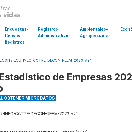
Encuestas-
Registros
Ambientales-
Econ
Censos-
Administrativos
Agropecuarias
Registros
DECON
/
ECU-INEC-CGTPE-DECON-REEM-2023-V2.1
 Estadístico de Empresas 20
o
OBTENER MICRODATOS
U-INEC-CGTPE-DECON-REEM-2023-v2.1