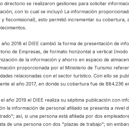
 directorio se realizaron gestiones para solicitar informaci
ación, con lo cual se incluyó La información proporcionad
al y fiscomisional), esto permitió incrementar su cobertur
lecimientos.
l año 2018 el DIEE cambió la forma de presentación de info
ctorio de Empresas, de formato horizontal a vertical (modo
nización de la información y ahorro en espacio de almacena
rmación proporcionada por el Ministerio de Turismo referen
idades relacionadas con el sector turístico. Con ello se pub
rente al año 2017, en donde su cobertura fue de 884.236 e
 el año 2019 el DIEE realiza su séptima publicación con inf
ón la información de personal afiliado se presenta a nivel 
trado"; así, si una persona está afiliada por dos empleador
rata de una persona con dos "plazas de trabajo"; sin embar