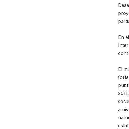
Desa
proye
parti
En el
Inter
conso
El m
forta
publi
2011
soci
a ni
natu
estab