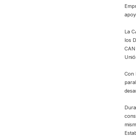
Empr
apoy
La C
los 
CAN 
Unió
Con l
paral
desar
Duran
cons
mism
Esta